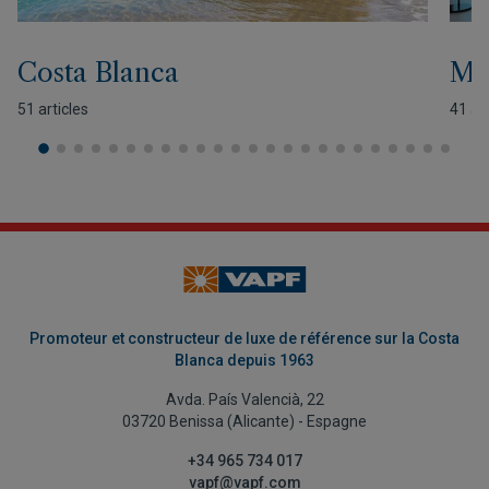
Costa Blanca
Mo
51 articles
41 art
Promoteur et constructeur de luxe de référence sur la Costa
Blanca depuis 1963
Avda. País Valencià, 22
03720 Benissa (Alicante) - Espagne
+34 965 734 017
vapf@vapf.com