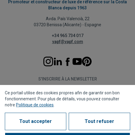
Promoteur et constructeur de luxe de référence sur la Costa
Blanca depuis 1963
Avda. País Valencià, 22
03720 Benissa (Alicante) - Espagne
+34 965 734 017
vapf@vapf.com
S'INSCRIRE À LA NEWSLETTER
Ce portail utilise des cookies propres afin de garantir son bon
S'abonner
fonctionnement. Pour plus de détails, vous pouvez consulter
notre
Politique de cookies
.
Tout accepter
Tout refuser
Politique de confidentialité
Politique de cookies
Avis juridique
Canal de dénonciation
Corporate compliance