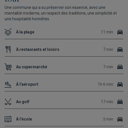
Une commune qui a su préserver son essence, avec une
mentalité moderne, un respect des traditions, une simplicité et
une hospitalité honnêtes.
À la plage
11 min
À restaurants et loisirs
7 min
Au supermarché
7 min
À l'aéroport
1h 6 min
Au golf
17 min
À l'école
5 min