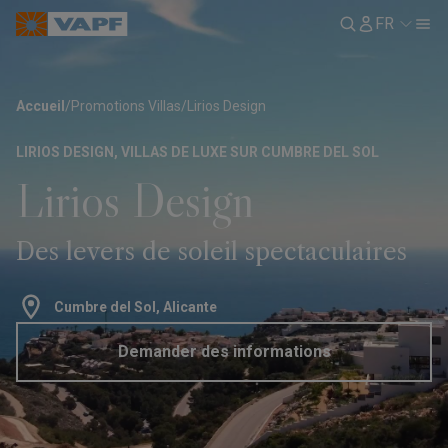
FR
Accueil
/
Promotions Villas
/
Lirios Design
LIRIOS DESIGN, VILLAS DE LUXE SUR CUMBRE DEL SOL
Lirios Design
Des levers de soleil spectaculaires
Cumbre del Sol, Alicante
Demander des informations