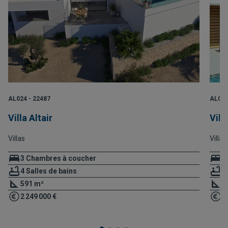
AL024 - 22487
AL025
Villa Altair
Vill
Villas
Villas
3 Chambres à coucher
3
4 Salles de bains
4
591 m²
7
2 249 000 €
2