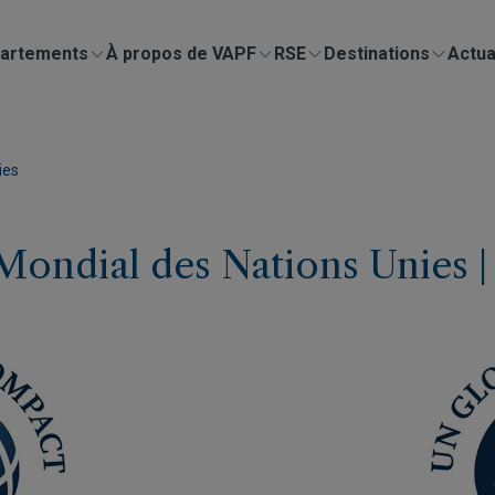
artements
À propos de VAPF
RSE
Destinations
Actua
ies
 Mondial des Nations Unies 