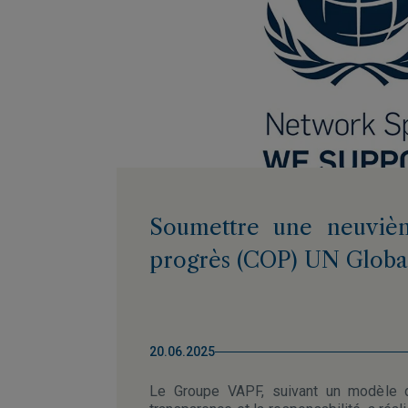
Soumettre une neuviè
progrès (COP) UN Globa
20.06.2025
Le Groupe VAPF, suivant un modèle d