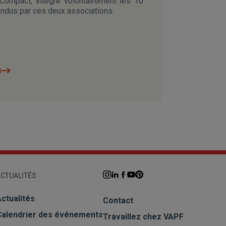
 Compact, intègre volontairement les 10
endus par ces deux associations.
s
CTUALITÉS
ctualités
Contact
Calendrier des événements
Travaillez chez VAPF