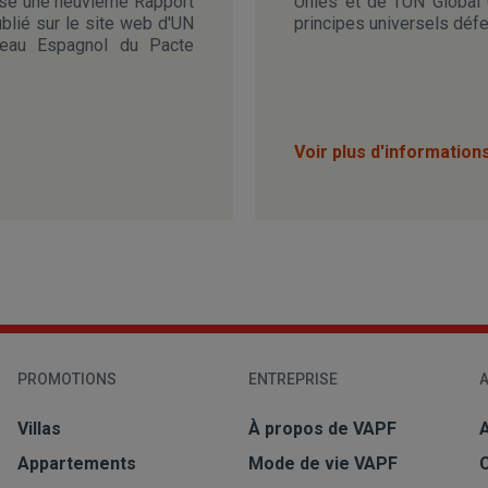
lisé une
neuvième
Rapport
Unies et de l'UN Global
ublié sur le site web d'UN
principes universels déf
seau Espagnol du Pacte
Voir plus d'information
PROMOTIONS
ENTREPRISE
A
Villas
À propos de VAPF
A
Appartements
Mode de vie VAPF