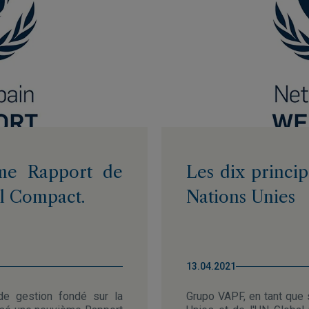
me Rapport de
Les dix princi
l Compact.
Nations Unies
13.04.2021
e gestion fondé sur la
Grupo VAPF, en tant que 