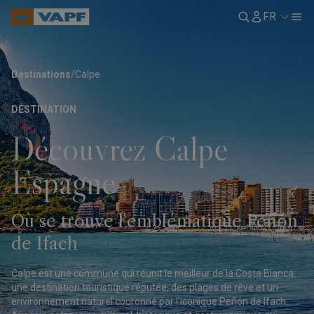
FR
Destinations
/
Calpe
DESTINATION
Découvrez Calpe
Espagne
Où se trouve l'emblématique Peñón
de Ifach
Calpe est une commune qui réunit le meilleur de la Costa Blanca:
une destination touristique réputée, des plages de rêve et un
environnement naturel couronné par l'iconique Peñón de Ifach.