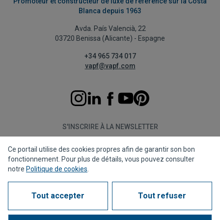
Promoteur et constructeur de luxe de référence sur la Costa
Blanca depuis 1963
Avda. País Valencià, 22
03720 Benissa (Alicante) - Espagne
+34 965 734 017
vapf@vapf.com
S'INSCRIRE À LA NEWSLETTER
Ce portail utilise des cookies propres afin de garantir son bon
S'abonner
fonctionnement. Pour plus de détails, vous pouvez consulter
notre
Politique de cookies
.
Tout accepter
Tout refuser
Politique de confidentialité
Politique de cookies
Avis juridique
Canal de dénonciation
Corporate compliance