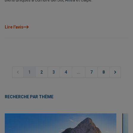
biens uniques à Cumbre del Sol, Altea et Calpe.
Lire l'avis
1
2
3
4
...
7
8
RECHERCHE PAR THÈME