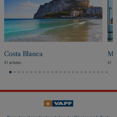
Costa Blanca
Mo
51 articles
41 art