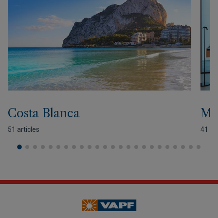
Costa Blanca
Mo
51 articles
41 art