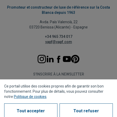
Promoteur et constructeur de luxe de référence sur la Costa
Blanca depuis 1963
Avda. País Valencià, 22
03720 Benissa (Alicante) - Espagne
+34 965 734 017
vapf@vapf.com
S'INSCRIRE À LA NEWSLETTER
Ce portail utilise des cookies propres afin de garantir son bon
S'abonner
fonctionnement. Pour plus de détails, vous pouvez consulter
notre
Politique de cookies
.
Tout accepter
Tout refuser
Politique de confidentialité
Politique de cookies