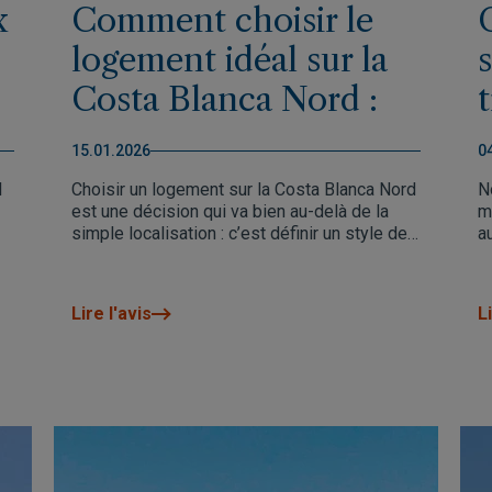
x
Comment choisir le
logement idéal sur la
Costa Blanca Nord :
t
un guide expert basé
15.01.2026
0
sur votre style de vie
l
Choisir un logement sur la Costa Blanca Nord
N
est une décision qui va bien au-delà de la
m
simple localisation : c’est définir un style de
a
vie à moyen et long terme. Des éléments
tels que l’usage réel du logement, le rythme
de vie recherché, l’environnement et la valeur
Lire l'avis
Li
future sont essentiels pour faire le bon choix.
s
Ce guide présente les principales zones de
la Costa Blanca Nord et vous aide à identifier
té
celle qui correspond le mieux à votre profil,
afin de prendre une décision réfléchie,
cohérente et pensée pour être appréciée
aujourd’hui tout en conservant sa valeur
demain.