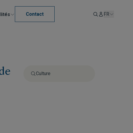
Contact
FR
lités
 de