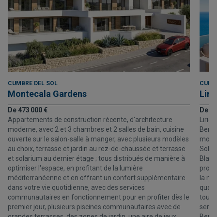
CUMBRE DEL SOL
CUMB
Montecala Gardens
Liri
De 473 000 €
De 1 
Appartements de construction récente, d'architecture
Lirio
moderne, avec 2 et 3 chambres et 2 salles de bain, cuisine
Benita
ouverte sur le salon-salle à manger, avec plusieurs modèles
moder
au choix, terrasse et jardin au rez-de-chaussée et terrasse
Sol, 
et solarium au dernier étage ; tous distribués de manière à
Blanc
optimiser l'espace, en profitant de la lumière
profi
méditerranéenne et en offrant un confort supplémentaire
la me
dans votre vie quotidienne, avec des services
quarti
communautaires en fonctionnement pour en profiter dès le
tout 
premier jour, plusieurs piscines communautaires avec de
servi
grandes terrasses, des zones de jardin, une aire de jeux
Benit