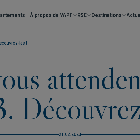
artements
À propos de VAPF
RSE
Destinations
Actua
écouvrez-les !
vous attenden
. Découvrez-
21.02.2023