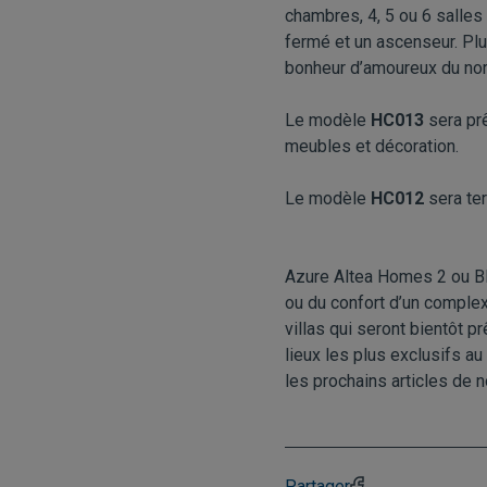
chambres, 4, 5 ou 6 salles
fermé et un ascenseur. Plu
bonheur d’amoureux du nord
Le modèle
HC013
sera prê
meubles et décoration.
Le modèle
HC012
sera te
Azure Altea Homes 2 ou Bl
ou du confort d’un comple
villas qui seront bientôt p
lieux les plus exclusifs a
les prochains
articles
de no
Partager