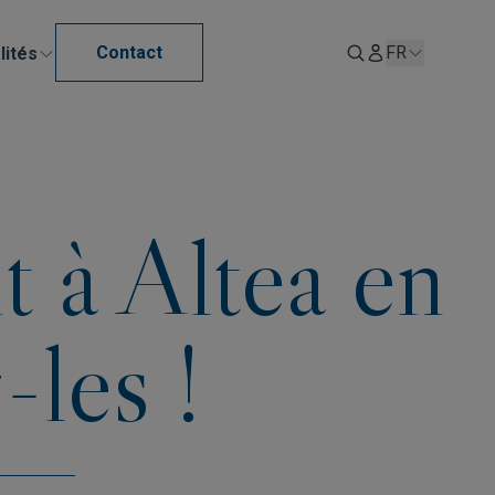
Contact
FR
lités
t à Altea en
les !