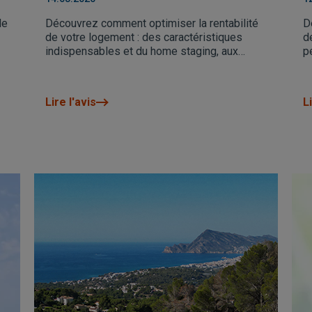
Nord
de
Découvrez comment optimiser la rentabilité
D
de votre logement : des caractéristiques
d
indispensables et du home staging, aux
p
autorisations, documents nécessaires et à
l
l’importance de choisir une gestion
professionnelle. Découvrez également
Lire l'avis
Li
comment le Groupe VAPF vous met en
relation avec les meilleurs experts locaux.