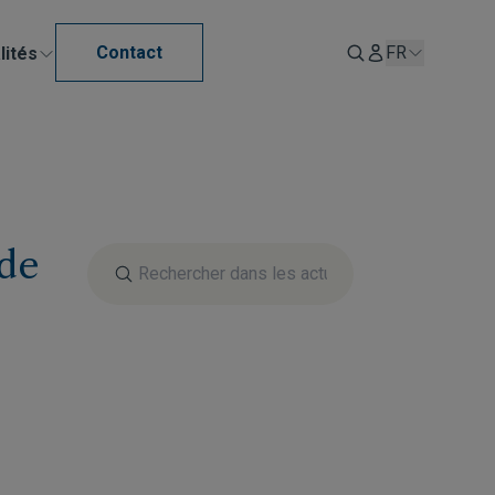
Contact
FR
lités
 de