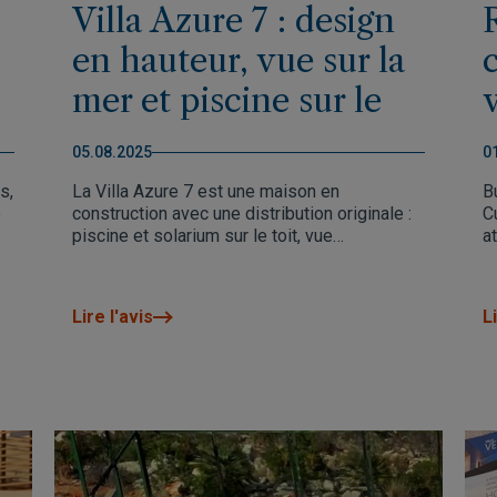
Villa Azure 7 : design
en hauteur, vue sur la
mer et piscine sur le
solarium
05.08.2025
0
s,
La Villa Azure 7 est une maison en
B
o
construction avec une distribution originale :
C
piscine et solarium sur le toit, vue
a
spectaculaire sur la mer, trois chambres et
te
des finitions haut de gamme. Prix
exceptionnel : 829.000 €. Livraison prévue en
Lire l'avis
Li
décembre 2025.