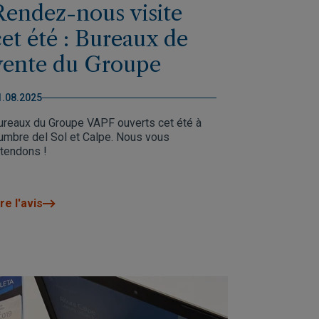
Rendez-nous visite
cet été : Bureaux de
vente du Groupe
VAPF ouverts du
1.08.2025
lundi au samedi
ureaux du Groupe VAPF ouverts cet été à
umbre del Sol et Calpe. Nous vous
ttendons !
re l'avis