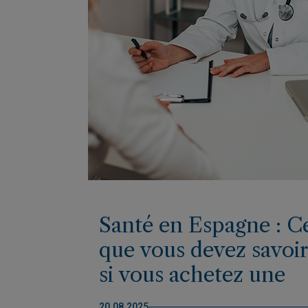
Santé en Espagne : C
que vous devez savoir
si vous achetez une
maison sur la Costa
20.08.2025