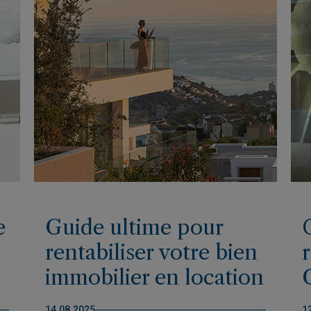
e
Guide ultime pour
rentabiliser votre bien
immobilier en location
sur la Costa Blanca
14.08.2025
1