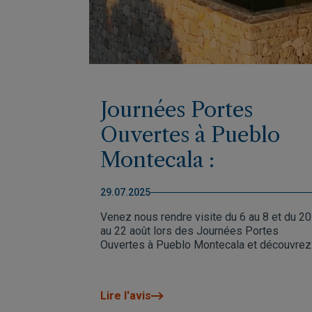
Journées Portes
Ouvertes à Pueblo
Montecala :
découvrez le nouvel
29.07.2025
appartement témoin
Venez nous rendre visite du 6 au 8 et du 20
et tombez sous le
au 22 août lors des Journées Portes
Ouvertes à Pueblo Montecala et découvrez
charme de Cumbre
le nouvel appartement témoin. Une occasio
unique de découvrir les appartements
del Sol.
Montecala Gardens et tous les services de
Lire l'avis
cette zone résidentielle paisible de Cumbr