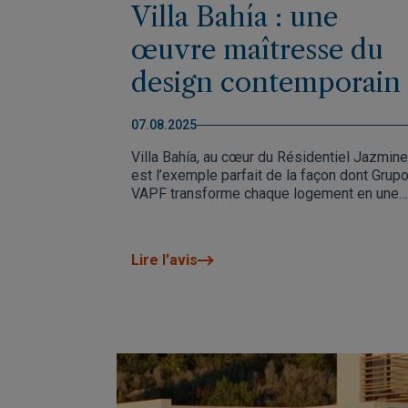
Villa Bahía : une
œuvre maîtresse du
design contemporain
signée par Grupo
07.08.2025
VAPF
Villa Bahía, au cœur du Résidentiel Jazmine
est l’exemple parfait de la façon dont Grup
VAPF transforme chaque logement en une
pièce unique. Design, matériaux haut de
gamme et personnalisation définissent cet
villa qui élève les standards du luxe sur la
Lire l'avis
Costa Blanca Nord.