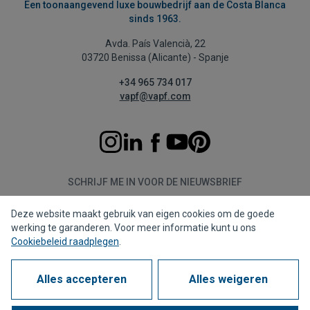
Een toonaangevend luxe bouwbedrijf aan de Costa Blanca
sinds 1963.
Avda. País Valencià, 22
03720 Benissa (Alicante) - Spanje
+34 965 734 017
vapf@vapf.com
SCHRIJF ME IN VOOR DE NIEUWSBRIEF
Deze website maakt gebruik van eigen cookies om de goede
Aanmelden
werking te garanderen. Voor meer informatie kunt u ons
Cookiebeleid raadplegen
.
Alles accepteren
Alles weigeren
Privacybeleid
Cookiebeleid
Juridische kennisgeving
Meldkanaal
Corporate compliance