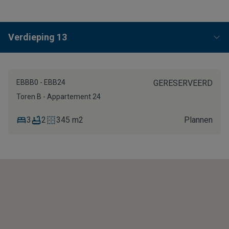
Verdieping 13
EBBB0 - EBB24
GERESERVEERD
Toren B - Appartement 24
3
2
345 m2
Plannen