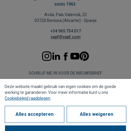
sinds 1963.
Avda. País Valencià, 22
03720 Benissa (Alicante) - Spanje
+34 965 734 017
vapf@vapf.com
SCHRIJF ME IN VOOR DE NIEUWSBRIEF
Deze website maakt gebruik van eigen cookies om de goede
Aanmelden
werking te garanderen. Voor meer informatie kunt u ons
Cookiebeleid raadplegen
.
Alles accepteren
Alles weigeren
Privacybeleid
Cookiebeleid
Juridische kennisgeving
Meldkanaal
Corporate compliance
Veel gestelde vragen (FAQs)