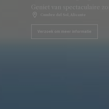
Geniet van spectaculaire z
Cumbre del Sol, Alicante
Verzoek om meer informatie