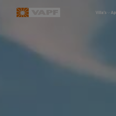
Villa's
Ap