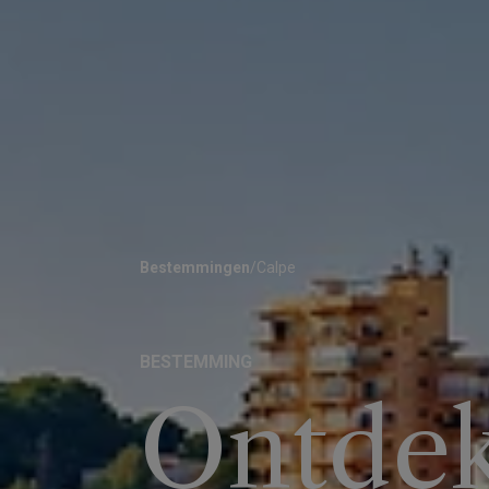
Bestemmingen
/
Calpe
BESTEMMING
Ontdek