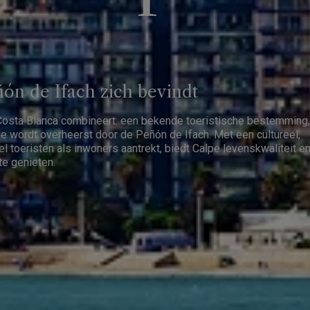
ón de Ifach zich bevindt
Costa Blanca combineert: een bekende toeristische bestemming,
e wordt overheerst door de Peñón de Ifach. Met een cultureel,
 toeristen als inwoners aantrekt, biedt Calpe levenskwaliteit e
e genieten.