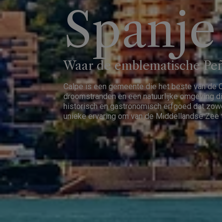
Spanje
Waar de emblematische Peñ
Calpe is een gemeente die het beste van de 
droomstranden en een natuurlijke omgeving di
historisch en gastronomisch erfgoed dat zowel
unieke ervaring om van de Middellandse Zee t