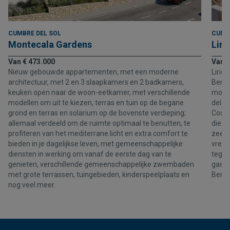
CUMBRE DEL SOL
CUMB
Montecala Gardens
Liri
Van € 473.000
Van €
Nieuw gebouwde appartementen, met een moderne
Lirio
architectuur, met 2 en 3 slaapkamers en 2 badkamers,
Benit
keuken open naar de woon-eetkamer, met verschillende
moder
modellen om uit te kiezen, terras en tuin op de begane
del S
grond en terras en solarium op de bovenste verdieping;
Costa
allemaal verdeeld om de ruimte optimaal te benutten, te
die a
profiteren van het mediterrane licht en extra comfort te
zee. 
bieden in je dagelijkse leven, met gemeenschappelijke
vredi
diensten in werking om vanaf de eerste dag van te
tegeli
genieten, verschillende gemeenschappelijke zwembaden
gastr
met grote terrassen, tuingebieden, kinderspeelplaats en
Benit
nog veel meer.