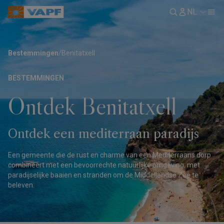
NL
Bestemmingen
/
Benitatxell
BESTEMMINGEN
Ontdek Benitatxell
Ontdek een mediterraan paradijs
Een gemeente die de rust en charme van een Mediterraans dorp
combineert met een bevoorrechte natuurlijke omgeving, met
paradijselijke baaien en stranden om de Middellandse Zee te
beleven.