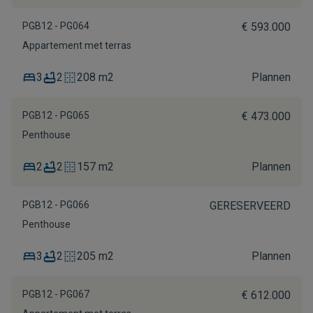
PGB12 - PG064
€ 593.000
Appartement met terras
3
2
208 m2
Plannen
PGB12 - PG065
€ 473.000
Penthouse
2
2
157 m2
Plannen
PGB12 - PG066
GERESERVEERD
Penthouse
3
2
205 m2
Plannen
PGB12 - PG067
€ 612.000