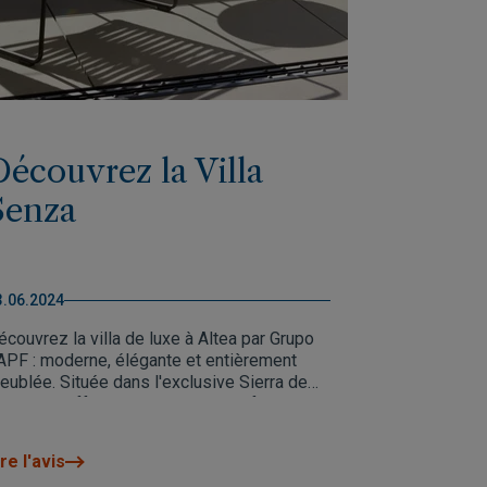
Découvrez la Villa
Senza
3.06.2024
écouvrez la villa de luxe à Altea par Grupo
APF : moderne, élégante et entièrement
eublée. Située dans l'exclusive Sierra de
tea, elle offre sophistication, confort et une
onnexion unique à la nature. Prête à devenir
otre maison idéale cet été.
re l'avis