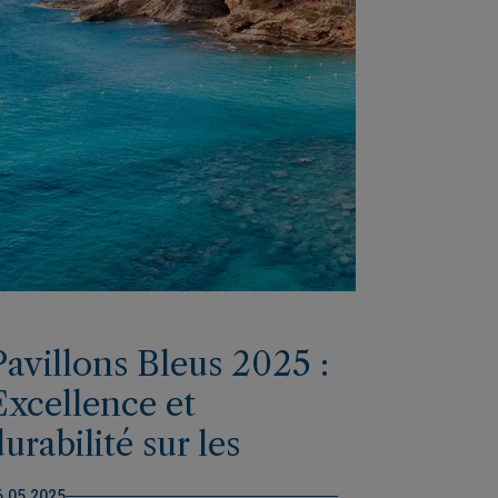
Pavillons Bleus 2025 :
Excellence et
urabilité sur les
plages de la Marina
6.05.2025