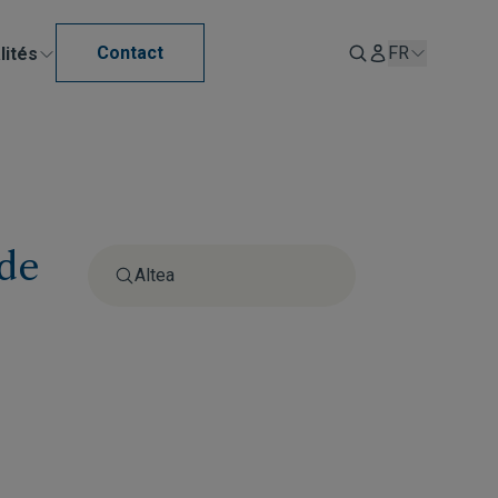
Contact
FR
lités
 de