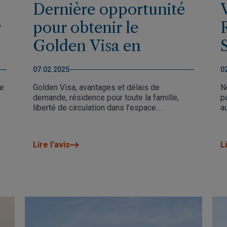
Dernière opportunité
r
pour obtenir le
Golden Visa en
Espagne
07.02.2025
0
re
Golden Visa, avantages et délais de
N
demande, résidence pour toute la famille,
p
liberté de circulation dans l’espace
a
Schengen. Vous avez jusqu’au 3 avril pour
n
acheter votre propriété en Espagne et en
p
faire la demande.
d
Lire l'avis
Li
p
N
d
i
N
m