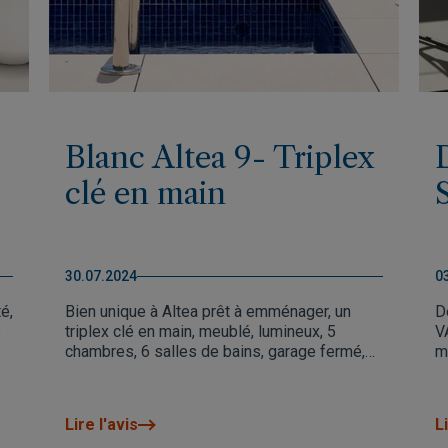
Blanc Altea 9- Triplex
clé en main
30.07.2024
0
é,
Bien unique à Altea prêt à emménager, un
D
s
triplex clé en main, meublé, lumineux, 5
V
chambres, 6 salles de bains, garage fermé,
m
ascenseur, piscine, barbecue.
Al
c
v
Lire l'avis
Li