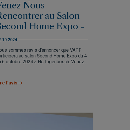
Venez Nous
Rencontrer au Salon
Second Home Expo -
Octobre 2024
2.10.2024
ous sommes ravis d'annoncer que VAPF
articipera au salon Second Home Expo du 4
u 6 octobre 2024 à Hertogenbosch. Venez à
otre stand 7241 pour découvrir nos
romotions exclusives de villas et
'appartements de luxe dans les lieux les
re l'avis
lus prestigieux de la Costa Blanca Nord.
ous offrons des conseils personnalisés,
es offres exclusives et une expérience
nteractive pour explorer nos propriétés.
ous serons ravis de vous aider à trouver la
aison de vos rêves !