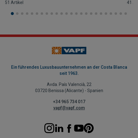
51 Artikel
41 Ar
Ein führendes Luxusbauunternehmen an der Costa Blanca
seit 1963.
Avda. País Valencià, 22
03720 Benissa (Alicante) - Spanien
+34 965 734 017
vapf@vapf.com