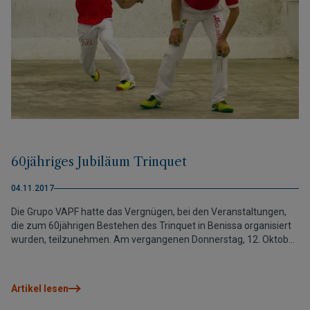
60jähriges Jubiläum Trinquet
04.11.2017
Die Grupo VAPF hatte das Vergnügen, bei den Veranstaltungen,
die zum 60jährigen Bestehen des Trinquet in Benissa organisiert
wurden, teilzunehmen. Am vergangenen Donnerstag, 12. Oktober,
fand ein professionelles Spiel statt. Den ehrenwerten Aufschlag
hatten die "Pilotaris", Pioniere,die bereits beim ersten Spiel, das
man im Trinquet Benissa organisierte, dabei waren. Bei der
Artikel lesen
Veranstaltung wurde natürlich auch gut gegessen: "Putxero de
Pulpo", ein typisches Eintopfgericht mit Tintenfisch in Benissa