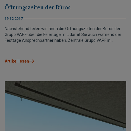
Öffnungszeiten der Büros
19.12.2017
Nachstehend teilen wir Ihnen die Öffnungszeiten der Büros der
Grupo VAPF über die Feiertage mit, damit Sie auch während der
Festtage Ansprechpartner haben. Zentrale Grupo VAPF in
Benissa: Das Hauptbüro ist von Freitag, 22. Dezember, 13.30 Uhr
bis zum 7. Januar 2018 wegen Ferien geschlossen. Informations-
und Verkaufsbüro Nord im Residential Resort Cumbre del Sol: Das
Artikel lesen
Büro, das an der Auffahrt von Poble Nou de Benitachell liegt, ist an
den folgenden Tagen geöffnet: Vom 26. bis 30. Dezember von 10
bis 17 Uhr. Vom 2. bis 5. Januar von 9 bis 14 Uhr und von 15.30 bis
18 Uhr. Informations- und Verkaufsbüro Süd in der Urbanisation
Cumbre del Sol: Das Büro am Südeingang von Moraira bleibt
geöffnet: Vom 26. bis 30. Dezember von 10 bis 17 Uhr. Vom 2. bis
5. Januar von 10 bis 17 Uhr. Am 24., 25. und am 31. Dezember und
am 1. und 6. Januar bleiben beide Büros geschlossen. Wenn Sie in
den Tagen Informationen benötigen oder Besichtigungstermine
für Häuser und Luxusvillen der Cumbre del Sol ausmachen
möchten, so wenden Sie sich an die Büros in der Urbanisation
Cumbre del Sol oder rufen Telefon 96 573 40 17 an (drücken Sie