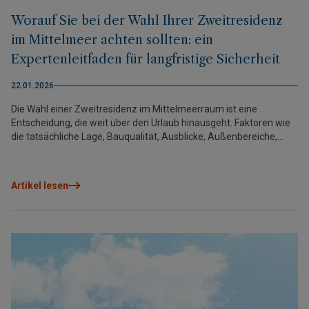
Worauf Sie bei der Wahl Ihrer Zweitresidenz
im Mittelmeer achten sollten: ein
Expertenleitfaden für langfristige Sicherheit
22.01.2026
Die Wahl einer Zweitresidenz im Mittelmeerraum ist eine
Entscheidung, die weit über den Urlaub hinausgeht. Faktoren wie
die tatsächliche Lage, Bauqualität, Ausblicke, Außenbereiche,
Anbindung und Sicherheit beeinflussen den täglichen
Wohnkomfort und den langfristigen Wert maßgeblich. Diese
Kriterien mit einer langfristigen Perspektive zu analysieren,
Artikel lesen
ermöglicht es, heute die richtige Entscheidung zu treffen und
auch morgen davon zu profitieren. Denn eine gute Wahl
verbessert nicht nur die Erholung, sondern schützt auch die
Investition und passt sich dem eigenen Lebensstil an.