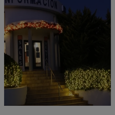
der zweiten Phase wurde bereits begonnen und auch hier sind
schon 20 Prozent verkauft. Die Immobilienpromotion Magnolias
Sunset, Blanc Altea Homes und Racó de Galeno in Benissa
Costa wurden lanziert. Ebenso viele andere Projekte, an denen wir
momentan arbeiten und die wir Ihnen im Laufe des Jahres 2018
vorstellen werden. Wir nutzen hier die Gelegenheit, Ihnen
mitzuteilen, dass wir auch im kommenden Jahr mit unseren
Informationen wie dem monatlichen Boletin sowie den
Nachrichten-Blogs der Grupo VAPF und der Cumbredel Sol
fortfahren werden. Ebenso mit der neuen Zeitschrift des
Residential Resort Cumbre del Sol. Was immer Sie auch
benötigen, wir sind für Sie in unseren Büros für Sie da. Zum
Schluss unsere besten Wünsche für die Feiertage. Möge Ihr
Weihnachtsfest zufrieden und harmonisch verlaufen und für
2018 wünschen wir Ihnen und Ihren Lieben ein erfolgreiches Jahr.
Das sind unsere aufrichtigen Wünsche der Grupo VAPF.