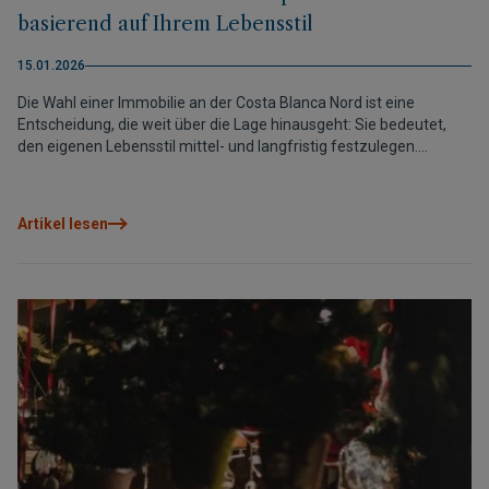
basierend auf Ihrem Lebensstil
15.01.2026
Die Wahl einer Immobilie an der Costa Blanca Nord ist eine
Entscheidung, die weit über die Lage hinausgeht: Sie bedeutet,
den eigenen Lebensstil mittel- und langfristig festzulegen.
Faktoren wie die tatsächliche Nutzung der Immobilie, das
gewünschte Lebenstempo, das Umfeld und der zukünftige Wert
sind entscheidend, um die richtige Wahl zu treffen. Dieser
Artikel lesen
Leitfaden stellt die wichtigsten Regionen der Costa Blanca Nord
vor und hilft dabei, herauszufinden, welche am besten zu Ihnen
passt – für eine fundierte Entscheidung, die heute Freude bereitet
und morgen ihren Wert behält.