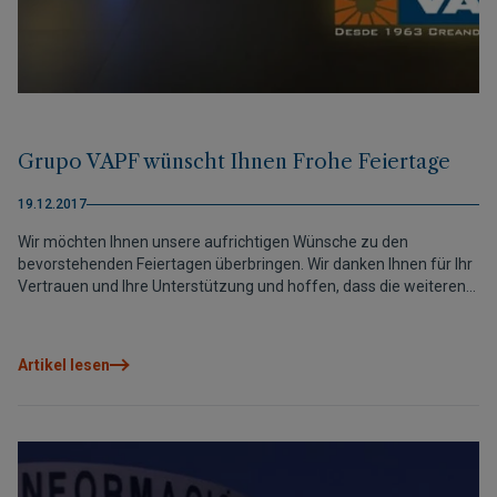
Grupo VAPF wünscht Ihnen Frohe Feiertage
19.12.2017
Wir möchten Ihnen unsere aufrichtigen Wünsche zu den
bevorstehenden Feiertagen überbringen. Wir danken Ihnen für Ihr
Vertrauen und Ihre Unterstützung und hoffen, dass die weiteren
unternehmerischen Aktionen und Projekte, die für das nächste
Jahr geplant sind,Sie interessieren. In 2017 habenwir die
neueWebseitederCumbre del Solentworfen. Ausserdem können
Artikel lesen
Sie auf der Webseite der Grupo VAPF den Fortschritt unserer
Projekte verfolgen. Und wir informieren dort über alle
Veranstaltungen und Aktivitäten in unserem Residential Resort
Cumbre del Sol. Unter den Bauprojektensindbesonders die Blue
Infinity Residences hervorzuheben. 75 Prozent der ersten
Bauphase der Luxus-Apartmentanlage sind bereits verkauft. Mit