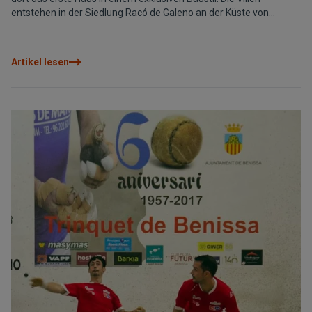
entstehen in der Siedlung Racó de Galeno an der Küste von
Benissa. Villa Sena ist eigens für das Baugrundstück Nummer
34 entworfen worden. Man wird auf drei Ebenen wohnen,
wobei alle Räume – darunter vier Schlafzimmer - so
Artikel lesen
ausgerichtetsind, dass die Bewohner den traumhaften Meerblick
geniessen können. Nicht nur den, auch die Terrassen und das
Umfeld bieten ein Ambiente, in dem man die Sonnentage, die uns
das mediterrane Klima auch im Winter beschert, geniessen kann.
Selbstverständlich alles in bester Bauqualität und mit Garantie
dank jahrzehntelanger Erfahrungen der Grupo VAPF. Fotos Villa
Sena-Galeno Villas Weitere Information in der Verkaufsabteilung
der Grupo VAPF, Telefon 0034 96 573 40 17, E-mail:
com@vapf.com