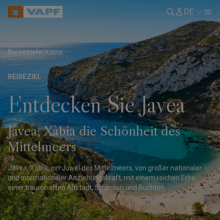
DE
Reiseziele
/
Xàbia
REISEZIEL
Entdecken Sie Javea
Jávea, Xàbia die Schönheit des
Mittelmeers
Jávea, Xàbia, ein Juwel des Mittelmeers, von großer nationaler
und internationaler Anziehungskraft, mit einem reichen Erbe,
einer traumhaften Altstadt, Stränden und Buchten.