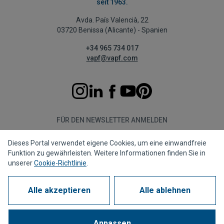
seit 1963.
Avda. País Valencià, 22
03720 Benissa (Alicante) - Spanien
+34 965 734 017
vapf@vapf.com
FÜR DEN NEWSLETTER ANMELDEN
Dieses Portal verwendet eigene Cookies, um eine einwandfreie
Abonnieren
Funktion zu gewährleisten. Weitere Informationen finden Sie in
unserer
Cookie-Richtlinie
.
Alle akzeptieren
Alle ablehnen
Datenschutzrichtlinie
Cookie-Richtlinie
Rechtshinweis
Meldekanal
Corporate compliance
Häufig gestellte Fragen (FAQs)
Anpassen