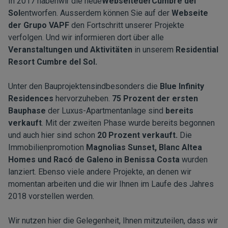
In 2017 habenwir die neue
WebseitederCumbre del
Sol
entworfen. Ausserdem können Sie auf der
Webseite
der Grupo VAPF
den Fortschritt unserer Projekte
verfolgen. Und wir informieren dort über alle
Veranstaltungen und Aktivitäten
in unserem
Residential
Resort Cumbre del Sol.
Unter den Bauprojektensindbesonders die
Blue Infinity
Residences
hervorzuheben.
75 Prozent der ersten
Bauphase
der Luxus-Apartmentanlage sind
bereits
verkauft
. Mit der zweiten Phase wurde bereits begonnen
und auch hier sind schon
20 Prozent verkauft.
Die
Immobilienpromotion
Magnolias Sunset, Blanc Altea
Homes und Racó de Galeno in Benissa Costa
wurden
lanziert. Ebenso viele andere Projekte, an denen wir
momentan arbeiten und die wir Ihnen im Laufe des Jahres
2018 vorstellen werden.
Wir nutzen hier die Gelegenheit, Ihnen mitzuteilen, dass wir