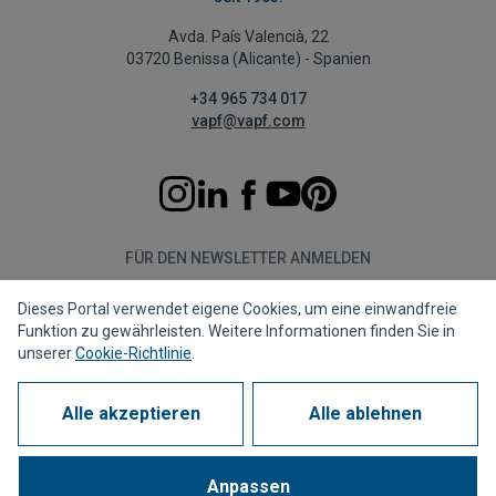
Avda. País Valencià, 22
03720 Benissa (Alicante) - Spanien
+34 965 734 017
vapf@vapf.com
FÜR DEN NEWSLETTER ANMELDEN
Dieses Portal verwendet eigene Cookies, um eine einwandfreie
Abonnieren
Funktion zu gewährleisten. Weitere Informationen finden Sie in
unserer
Cookie-Richtlinie
.
Alle akzeptieren
Alle ablehnen
Datenschutzrichtlinie
Cookie-Richtlinie
Rechtshinweis
Meldekanal
Corporate compliance
Häufig gestellte Fragen (FAQs)
Anpassen
1963 - 2026 © Alle Rechte vorbehalten