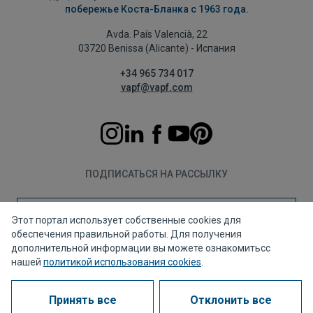
побережье Коста-Бланка с 1963 года.
Avda. País Valencià, 22
03720 Benissa (Alicante) - Испания
+34 965 734 017
vapf@vapf.com
ПОДПИСАТЬСЯ НА РАССЫЛКУ
Подписаться
Этот портал использует собственные cookies для
обеспечения правильной работы. Для получения
дополнительной информации вы можете ознакомитьсс
нашей
политикой использования cookies
.
Политика конфиденциальности
Политика использования файлов cookie
Принять все
Отклонить все
Правовое уведомление
Канал для жалоб