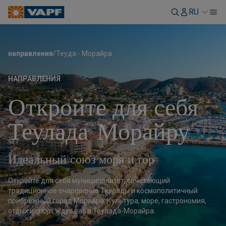
RU
направления
/
Теуда - Морайра
НАПРАВЛЕНИЯ
Откройте для себя
Теулада-Морайру
Идеальный союз моря и гор
Откройте для себя муниципалитет, сочетающий
традиционное очарование Теулады и космополитичный
прибрежный город Морайра. Культура, море, гастрономия,
отдых и спорт ждут вас в Теулада-Морайра.