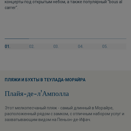
концерты под открытым небом, а также популярный "bous al
carrer".
01.
02.
03.
04.
05.
ПЛЯЖИ И БУХТЫ В ТЕУЛАДА-МОРАЙРА
Плайя-де-л'Амполла
Этот мелкопесчаный пляж - самый длинный в Морайре,
расположенный рядом с замком, с отличным набором услуг и
захватывающим видом на Пеньон-де-Ифач.