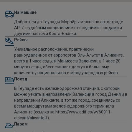
На машине
Добраться до Теулады-Морайры можно по автостраде
AP-7, с удобным соединением с соседними городами и
другими частями Коста-Бланки.
Рейсы
Уникальное расположение, практически
равноудаленное от аэропортов Эль-Альтет в Аликанте,
всего в 1 часе езды, и Манисес в Валенсии, в 1 часе 20
минутах езды, обеспечивает доступ к большому
количеству национальных и международных рейсов.
Поезд
В Теуладе есть железнодорожная станция, с которой
можно уехать в направлении Валенсии в город Дения и в
направлении Аликанте, в тот же город, соединяясь со
всеми маршрутами железнодорожного терминала
Аликанте (ссылка на https://www.adif.es/w/60911-
alacant/alicante-t).
Паром