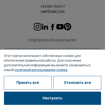
+34 965 734 017
vapf@vapf.com
ПОДПИСАТЬСЯ НА РАССЫЛКУ
Подписаться
Этот портал использует собственные cookies для
обеспечения правильной работы. Для получения
дополнительной информации вы можете ознакомитьсс
нашей
политикой использования cookies
.
Политика конфиденциальности
Политика использования файлов cookie
Принять все
Отклонить все
Правовое уведомление
Канал для жалоб
Корпоративное соответствие
Часто задаваемые вопросы (FAQ)
Настроить
1963 - 2026 © Все права защищены