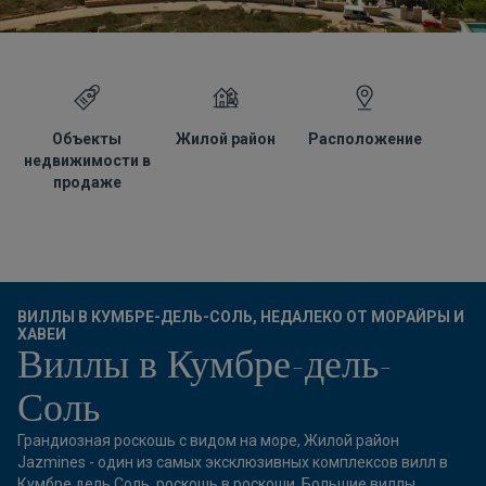
Объекты
Жилой район
Расположение
Г
недвижимости в
продаже
ВИЛЛЫ В КУМБРЕ-ДЕЛЬ-СОЛЬ, НЕДАЛЕКО ОТ МОРАЙРЫ И
ХАВЕИ
Виллы в Кумбре-дель-
Соль
Грандиозная роскошь с видом на море, Жилой район
Jazmines - один из самых эксклюзивных комплексов вилл в
Кумбре дель Соль, роскошь в роскоши. Большие виллы,