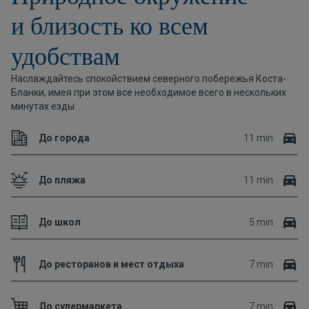
и близость ко всем
удобствам
Наслаждайтесь спокойствием северного побережья Коста-
Бланки, имея при этом все необходимое всего в нескольких
минутах езды.
До города
11 min
До пляжа
11 min
До школ
5 min
До ресторанов и мест отдыха
7 min
До супермаркета
7 min