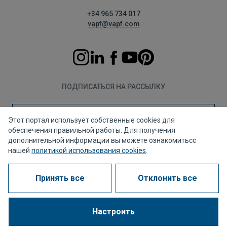
+34 965 734 017
vapf@vapf.com
ПОДПИСАТЬСЯ НА РАССЫЛКУ
Подписаться
Этот портал использует собственные cookies для
обеспечения правильной работы. Для получения
дополнительной информации вы можете ознакомитьсс
нашей
политикой использования cookies
.
Политика конфиденциальности
Политика использования файлов cookie
Принять все
Отклонить все
Правовое уведомление
Канал для жалоб
Корпоративное соответствие
Часто задаваемые вопросы (FAQ)
Настроить
1963 - 2026 © Все права защищены