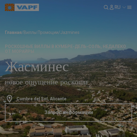
RU
Главная
/
Виллы Промоции
/
Jazmines
РОСКОШНЫЕ ВИЛЛЫ В КУМБРЕ-ДЕЛЬ-СОЛЬ, НЕДАЛЕКО
ОТ МОРАЙРЫ
Жасминес
новое ощущение роскоши
Cumbre del Sol, Alicante
Запрос информации