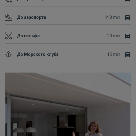
До аэропорта
1h 8 min
До гольфа
20 min
До Морского клуба
15 min