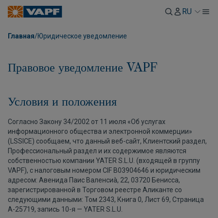
RU
Главная
/
Юридическое уведомление
Правовое уведомление VAPF
Условия и положения
Согласно Закону 34/2002 от 11 июля «Об услугах
информационного общества и электронной коммерции»
(LSSICE) сообщаем, что данный веб-сайт, Клиентский раздел,
Профессиональный раздел и их содержимое являются
собственностью компании YATER S.L.U. (входящей в группу
VAPF), с налоговым номером CIF B03904646 и юридическим
адресом: Авенида Паис Валенсиà, 22, 03720 Бенисса,
зарегистрированной в Торговом реестре Аликанте со
следующими данными: Том 2343, Книга 0, Лист 69, Страница
A-25719, запись 10-я — YATER S.L.U.