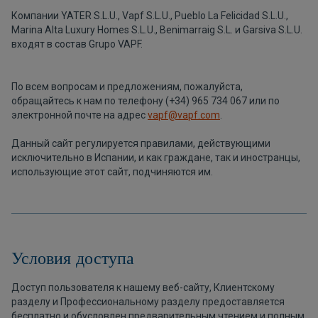
Компании YATER S.L.U., Vapf S.L.U., Pueblo La Felicidad S.L.U.,
Marina Alta Luxury Homes S.L.U., Benimarraig S.L. и Garsiva S.L.U.
входят в состав Grupo VAPF.
По всем вопросам и предложениям, пожалуйста,
обращайтесь к нам по телефону (+34) 965 734 067 или по
электронной почте на адрес
vapf@vapf.com
.
Данный сайт регулируется правилами, действующими
исключительно в Испании, и как граждане, так и иностранцы,
использующие этот сайт, подчиняются им.
Условия доступа
Доступ пользователя к нашему веб-сайту, Клиентскому
разделу и Профессиональному разделу предоставляется
бесплатно и обусловлен предварительным чтением и полным,