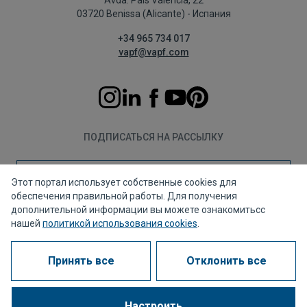
Avda. País Valencià, 22
03720 Benissa (Alicante) - Испания
+34 965 734 017
vapf@vapf.com
ПОДПИСАТЬСЯ НА РАССЫЛКУ
Подписаться
Этот портал использует собственные cookies для
обеспечения правильной работы. Для получения
дополнительной информации вы можете ознакомитьсс
нашей
политикой использования cookies
.
Политика конфиденциальности
Политика использования файлов cookie
Принять все
Отклонить все
Правовое уведомление
Канал для жалоб
Корпоративное соответствие
Часто задаваемые вопросы (FAQ)
Настроить