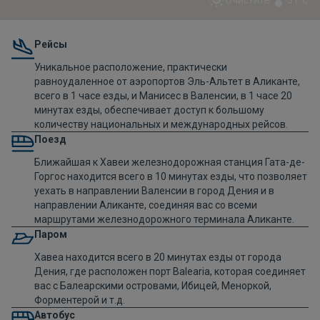
Рейсы
Уникальное расположение, практически
равноудаленное от аэропортов Эль-Альтет в Аликанте,
всего в 1 часе езды, и Манисес в Валенсии, в 1 часе 20
минутах езды, обеспечивает доступ к большому
количеству национальных и международных рейсов.
Поезд
Ближайшая к Хавеи железнодорожная станция Гата-де-
Горгос находится всего в 10 минутах езды, что позволяет
уехать в направлении Валенсии в город Дения и в
направлении Аликанте, соединяя вас со всеми
маршрутами железнодорожного
терминала Аликанте
.
Паром
Хавеа находится всего в 20 минутах езды от города
Дения, где расположен порт Balearia, которая соединяет
вас с Балеарскими островами, Ибицей, Меноркой,
Форментерой и т.д.
Автобус