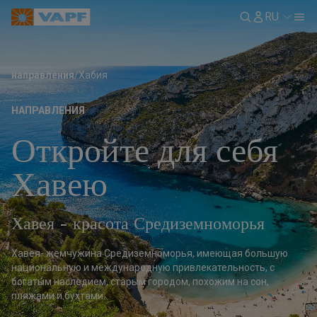
RU
направления
/
Хабия
НАПРАВЛЕНИЯ
Откройте для себя
Хавею
Хавея - красота Средиземноморья
Хавея- жемчужина Средиземноморья, имеющая большую
национальную и международную привлекательность, с
богатым наследием, старым городом, похожим на сон,
пляжами и бухтами.