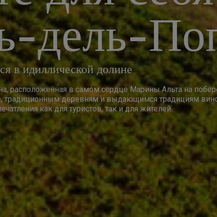
ь-дель-По
ся в идиллической долине
ина, расположенная в самом сердце Марины Альта на побе
де, традиционным деревням и выдающимся традициям вин
чатления как для туристов, так и для жителей.