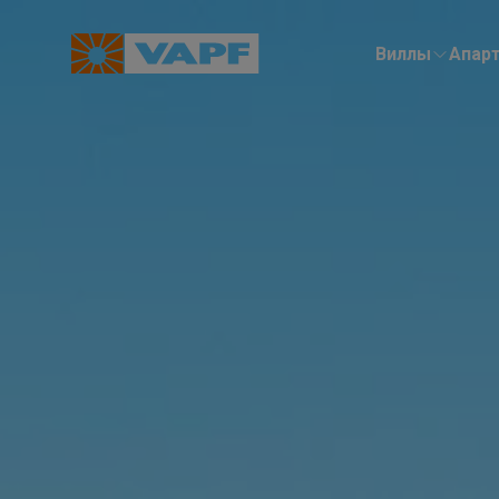
Виллы
Aпар