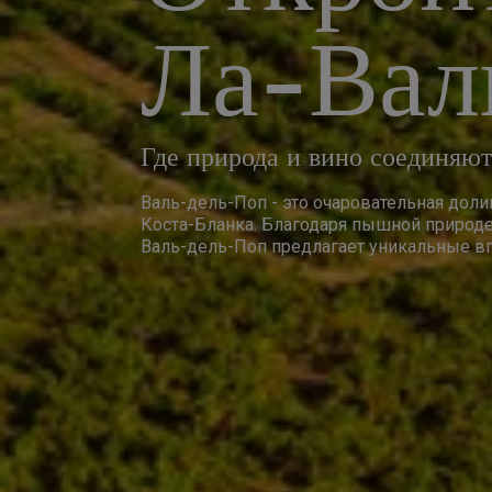
Ла-Вал
Где природа и вино соединяют
Валь-дель-Поп - это очаровательная дол
Коста-Бланка. Благодаря пышной приро
Валь-дель-Поп предлагает уникальные впе