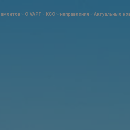
таментов
О VAPF
КСО
направления
Актуальные но