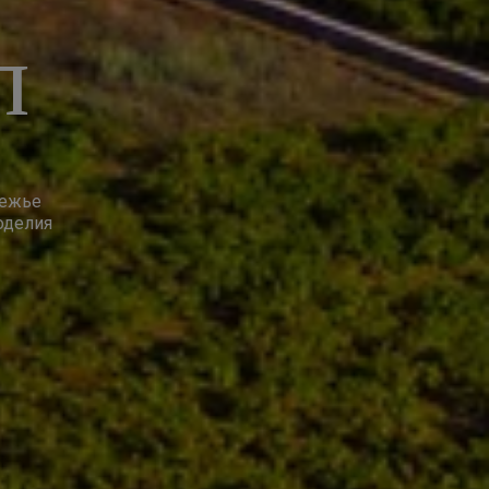
п
режье
оделия