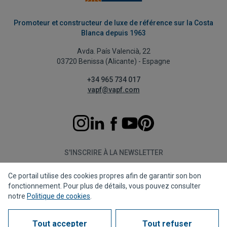
Promoteur et constructeur de luxe de référence sur la Costa
Blanca depuis 1963
Avda. País Valencià, 22
03720 Benissa (Alicante) - Espagne
+34 965 734 017
vapf@vapf.com
S'INSCRIRE À LA NEWSLETTER
Ce portail utilise des cookies propres afin de garantir son bon
S'abonner
fonctionnement. Pour plus de détails, vous pouvez consulter
notre
Politique de cookies
.
Tout accepter
Tout refuser