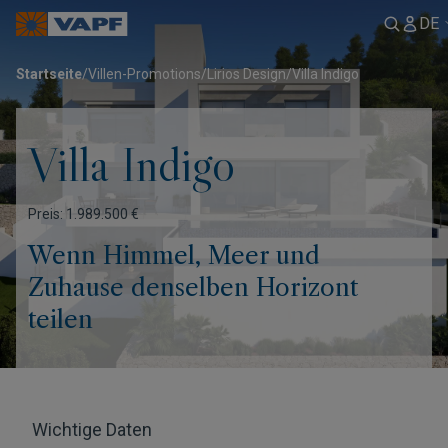
DE
Startseite
/
Villen-Promotions
/
Lirios Design
/
Villa Indigo
Villa Indigo
Preis: 1.989.500 €
Wenn Himmel, Meer und
Zuhause denselben Horizont
teilen
Wichtige Daten