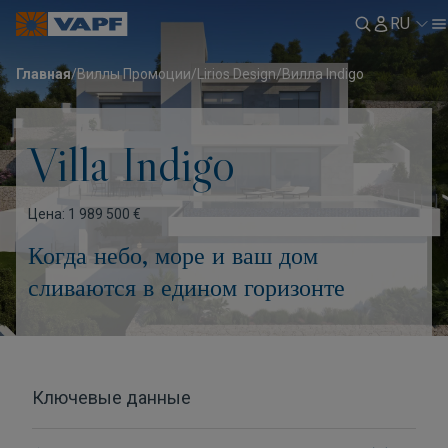
RU
Главная
/
Виллы Промоции
/
Lirios Design
/
Вилла Indigo
Villa Indigo
Цена: 1 989 500 €
Когда небо, море и ваш дом
сливаются в едином горизонте
Ключевые данные