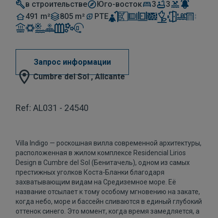
в строительстве
Юго-восток
3
3
491 m²
805 m²
PTE
Запрос информации
Cumbre del Sol , Alicante
Ref: AL031 - 24540
Villa Indigo — роскошная вилла современной архитектуры,
расположенная в жилом комплексе Residencial Lirios
Design в Cumbre del Sol (Бенитачель), одном из самых
престижных уголков Коста-Бланки благодаря
захватывающим видам на Средиземное море. Её
название отсылает к тому особому мгновению на закате,
когда небо, море и бассейн сливаются в единый глубокий
оттенок синего. Это момент, когда время замедляется, а