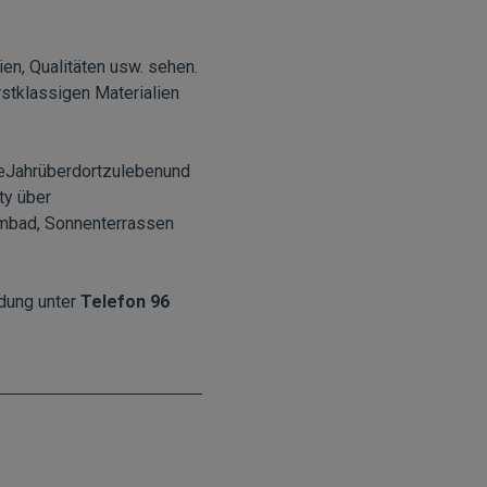
ien, Qualitäten usw. sehen.
stklassigen Materialien
zeJahrüberdortzulebenund
ty über
mmbad, Sonnenterrassen
ndung unter
Telefon 96