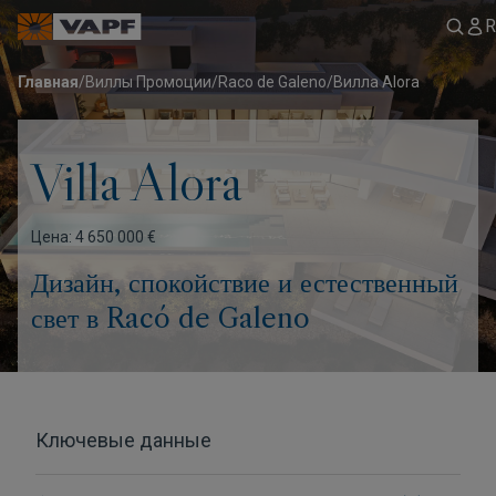
R
Главная
/
Виллы Промоции
/
Raco de Galeno
/
Вилла Alora
Villa Alora
Цена: 4 650 000 €
Дизайн, спокойствие и естественный
свет в Racó de Galeno
Ключевые данные