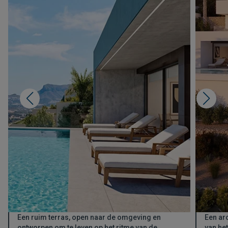
Een ruim terras, open naar de omgeving en
Een ar
ontworpen om te leven op het ritme van de
van he