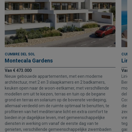
CUMBRE DEL SOL
CUMB
Montecala Gardens
Liri
Van € 473.000
Van €
Nieuw gebouwde appartementen, met een moderne
Lirio
architectuur, met 2 en 3 slaapkamers en 2 badkamers,
Benit
keuken open naar de woon-eetkamer, met verschillende
moder
modellen om uit te kiezen, terras en tuin op de begane
del S
grond en terras en solarium op de bovenste verdieping;
Costa
allemaal verdeeld om de ruimte optimaal te benutten, te
die a
profiteren van het mediterrane licht en extra comfort te
zee. 
bieden in je dagelijkse leven, met gemeenschappelijke
vredi
diensten in werking om vanaf de eerste dag van te
tegeli
genieten, verschillende gemeenschappelijke zwembaden
gastr