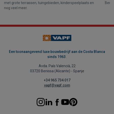
met grote terrassen, tuingebieden, kinderspeelplaats en
Benit
nog veel meer.
Een toonaangevend luxe bouwbedrijf aan de Costa Blanca
sinds 1963.
Avda. País Valencià, 22
03720 Benissa (Alicante) - Spanje
+34 965 734 017
vapf@vapf.com