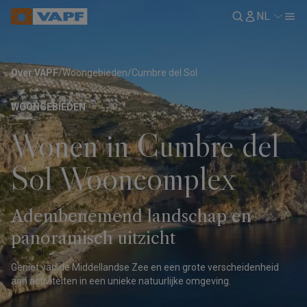
NL
Over VAPF
/
Woongebieden
/
Cumbre del Sol
WOONGEBIEDEN
Wonen in Cumbre del
Sol Wooncomplex
Adembenemend landschap en
panoramisch uitzicht
Geniet van de Middellandse Zee en een grote verscheidenheid
aan activiteiten in een unieke natuurlijke omgeving.