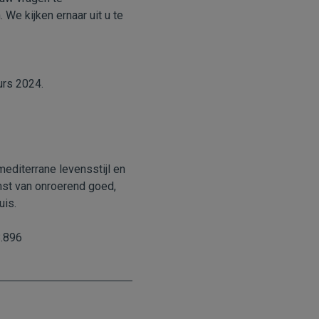
We kijken ernaar uit u te
urs 2024.
editerrane levensstijl en
mst van onroerend goed,
uis.
8.896