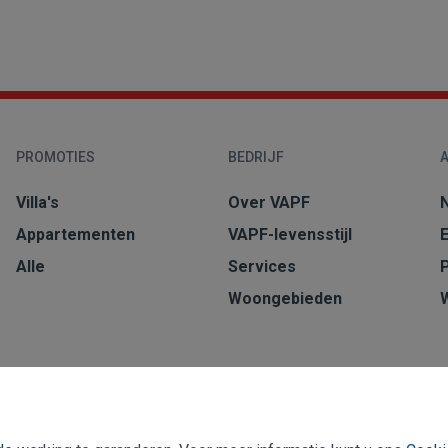
PROMOTIES
BEDRIJF
A
Villa's
Over VAPF
Appartementen
VAPF-levensstijl
Alle
Services
Woongebieden