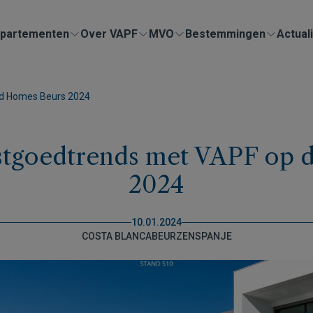
partementen
Over VAPF
MVO
Bestemmingen
Actuali
nd Homes Beurs 2024
stgoedtrends met VAPF op
2024
10.01.2024
COSTA BLANCA
BEURZEN
SPANJE