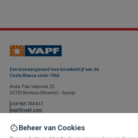
Een toonaangevend luxe bouwbedrijf aan de
Costa Blanca sinds 1963.
Avda. País Valencià, 22
03720 Benissa (Alicante) - Spanje
+34 965 734 017
vapf@vapf.com
Beheer van Cookies