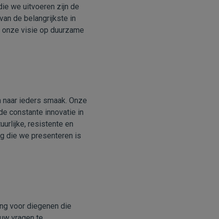
ie we uitvoeren zijn de
an de belangrijkste in
n onze visie op duurzame
n naar ieders smaak. Onze
de constante innovatie in
urlijke, resistente en
g die we presenteren is
ng voor diegenen die
 uw vragen te