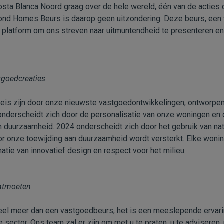
sta Blanca Noord graag over de hele wereld, één van de acties d
ond Homes Beurs is daarop geen uitzondering. Deze beurs, een v
k platform om ons streven naar uitmuntendheid te presenteren e
tgoedcreaties
reis zijn door onze nieuwste vastgoedontwikkelingen, ontworpe
 onderscheidt zich door de personalisatie van onze woningen en 
duurzaamheid. 2024 onderscheidt zich door het gebruik van natu
r onze toewijding aan duurzaamheid wordt versterkt. Elke wonin
tie van innovatief design en respect voor het milieu.
ntmoeten
el meer dan een vastgoedbeurs; het is een meeslepende ervari
 sector. Ons team zal er zijn om met u te praten, u te adviseren,