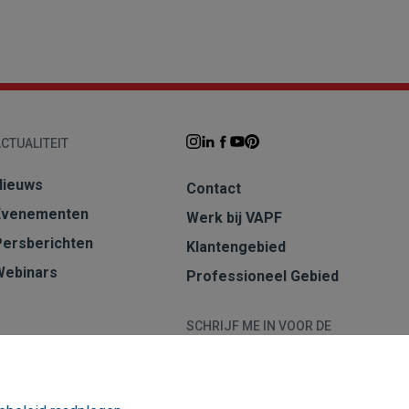
CTUALITEIT
Nieuws
Contact
Evenementen
Werk bij VAPF
Persberichten
Klantengebied
Webinars
Professioneel Gebied
SCHRIJF ME IN VOOR DE
NIEUWSBRIEF
Aanmelden