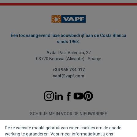
Een toonaangevend luxe bouwbedrijf aan de Costa Blanca
sinds 1963.
Avda. País Valencià, 22
03720 Benissa (Alicante) - Spanje
+34 965 734 017
vapf@vapf.com
SCHRIJF ME IN VOOR DE NIEUWSBRIEF
Deze website maakt gebruik van eigen cookies om de goede
Aanmelden
werking te garanderen. Voor meer informatie kunt u ons