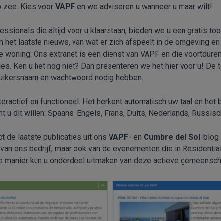
p zee. Kies voor
VAPF
en we adviseren u wanneer u maar wilt!
ssionals die altijd voor u klaarstaan, bieden we u een gratis too
an het laatste nieuws, van wat er zich afspeelt in de omgeving en
woning. Ons extranet is een dienst van VAPF en die voortdure
jes. Ken u het nog niet? Dan presenteren we het hier voor u! De t
ruikersnaam en wachtwoord nodig hebben.
nteractief en functioneel. Het herkent automatisch uw taal en het
ht u dit willen: Spaans, Engels, Frans, Duits, Nederlands, Russis
ect de laatste publicaties uit ons
VAPF
- en
Cumbre del Sol
-blog
 van ons bedrijf, maar ook van de evenementen die in Residentia
 manier kun u onderdeel uitmaken van deze actieve gemeensch