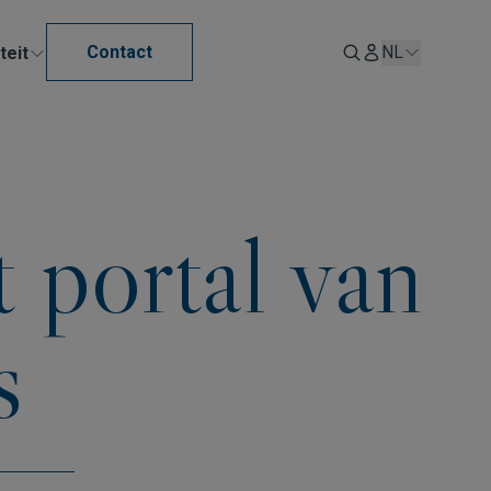
Contact
NL
teit
 portal van
s