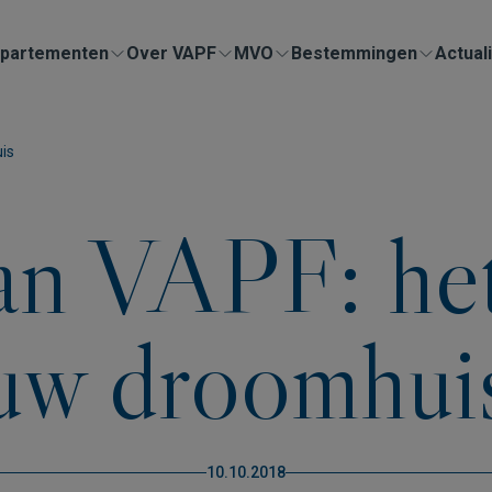
partementen
Over VAPF
MVO
Bestemmingen
Actuali
is
an VAPF: het
uw droomhui
10.10.2018