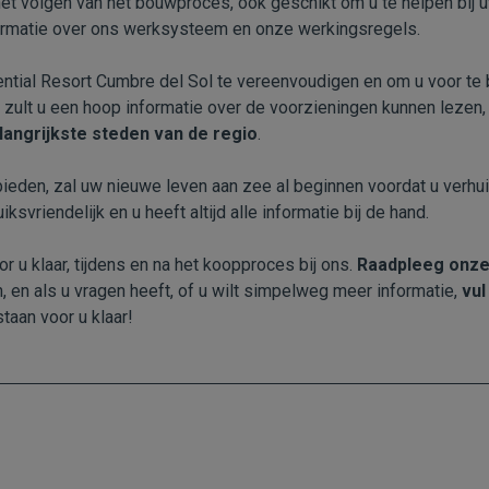
 het volgen van het bouwproces, ook geschikt om u te helpen bij 
ormatie over ons werksysteem en onze werkingsregels.
tial Resort Cumbre del Sol te vereenvoudigen en om u voor te
, zult u een hoop informatie over de voorzieningen kunnen leze
langrijkste steden van de regio
.
bieden, zal uw nieuwe leven aan zee al beginnen voordat u verhui
ksvriendelijk en u heeft altijd alle informatie bij de hand.
or u klaar, tijdens en na het koopproces bij ons.
Raadpleeg onze
 en als u vragen heeft, of u wilt simpelweg meer informatie,
vul
staan voor u klaar!