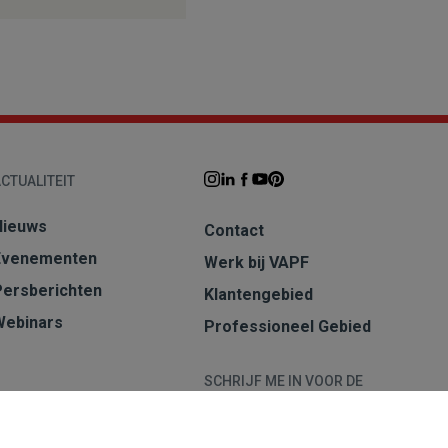
CTUALITEIT
Nieuws
Contact
Evenementen
Werk bij VAPF
Persberichten
Klantengebied
Webinars
Professioneel Gebied
SCHRIJF ME IN VOOR DE
NIEUWSBRIEF