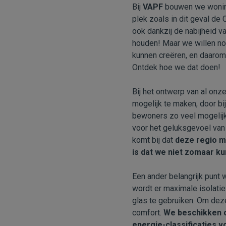
Bij
VAPF
bouwen we woning
plek zoals in dit geval de 
ook dankzij de nabijheid v
houden! Maar we willen no
kunnen creëren, en daaro
Ontdek hoe we dat doen!
Bij het ontwerp van al on
mogelijk te maken, door bi
bewoners zo veel mogelijk
voor het geluksgevoel van
komt bij dat
deze regio ma
is dat we niet zomaar k
Een ander belangrijk punt
wordt er maximale isolatie
glas te gebruiken. Om dez
comfort.
We beschikken o
energie-classificaties v