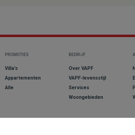
PROMOTIES
BEDRIJF
A
Villa's
Over VAPF
Appartementen
VAPF-levensstijl
Alle
Services
Woongebieden