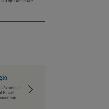
met u op! Uw nieuwe
gía
lla's met de
al Resort
wensen van