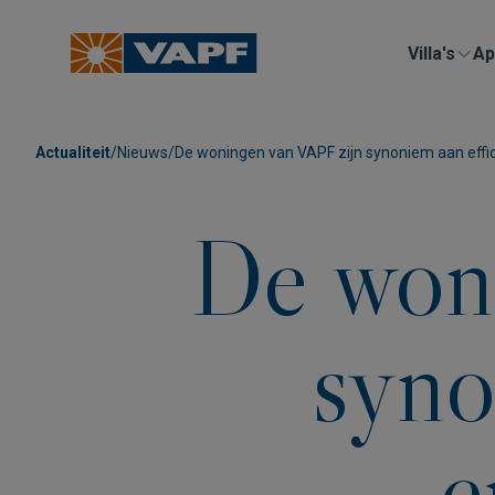
Villa's
Ap
Actualiteit
/
Nieuws
/
De woningen van VAPF zijn synoniem aan effic
De won
syno
e