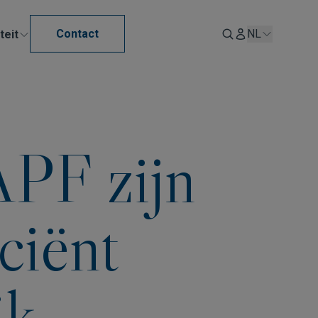
Contact
NL
teit
PF zijn
ciënt
ik