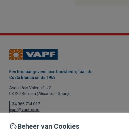
Een toonaangevend luxe bouwbedrijf aan de
Costa Blanca sinds 1963.
Avda. País Valencià, 22
03720 Benissa (Alicante) - Spanje
+34 965 734 017
vapf@vapf.com
Beheer van Cookies