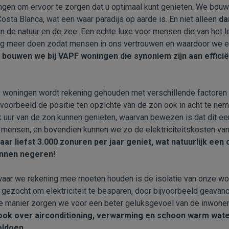
en om ervoor te zorgen dat u optimaal kunt genieten. We bouw
Costa Blanca, wat een waar paradijs op aarde is. En niet alleen
da
an de natuur en de zee. Een echte luxe voor mensen die van het l
g meer doen zodat mensen in ons vertrouwen en waardoor we ee
m
bouwen we bij VAPF woningen die synoniem zijn aan efficië
ze woningen wordt rekening gehouden met verschillende factoren 
jvoorbeeld de positie ten opzichte van de zon ook in acht te nem
 uur van de zon kunnen genieten, waarvan bewezen is dat dit een
 mensen, en bovendien kunnen we zo de elektriciteitskosten van
ar liefst 3.000 zonuren per jaar geniet, wat natuurlijk een
unnen negeren!
 waar we rekening mee moeten houden is de isolatie van onze wo
 gezocht om elektriciteit te besparen, door bijvoorbeeld geavan
e manier zorgen we voor een beter geluksgevoel van de inwone
ok over airconditioning, verwarming en schoon warm wate
oldoen.