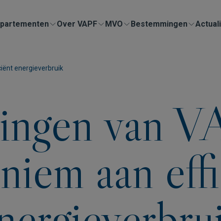
partementen
Over VAPF
MVO
Bestemmingen
Actuali
iënt energieverbruik
ingen van VA
niem aan effi
nergieverbru