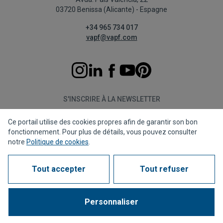
03720 Benissa (Alicante) - Espagne
+34 965 734 017
vapf@vapf.com
S'INSCRIRE À LA NEWSLETTER
Ce portail utilise des cookies propres afin de garantir son bon
S'abonner
fonctionnement. Pour plus de détails, vous pouvez consulter
notre
Politique de cookies
.
Tout accepter
Tout refuser
Politique de confidentialité
Politique de cookies
Avis juridique
Canal de dénonciation
Corporate compliance
Questions fréquentes (FAQs)
Personnaliser
1963 - 2026 © Tous droits réservés