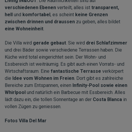
Living IN&OUT
. Die Räumlichkeiten sind auf
verschiedenen Ebenen
verteilt, alles ist
transparent,
hell
und
komfortabel
, es scheint
keine
Grenzen
zwischen drinnen und draussen
zu geben, alles bildet
eine Wohneinheit
.
Die Villa wird
gerade gebaut
. Sie wird
drei Schlafzimmer
und drei Bäder sowie verschiedene Terrassen haben. Die
Küche wird total eingerichtet sein. Der Wohn- und
Essbereich ist weiträumig. Es gibt auch einen Vorrats- und
Wirtschaftsraum. Eine
fantastische Terrasse
verkörpert
die
Idee vom Wohnen im Freien
. Dort gibt es zahlreiche
Bereiche zum Entspannen, einen
Infinity-Pool sowie einen
Whirlpool
und natürlich ein Barbecue mit Essbereich. Alles
lädt dazu ein, die tollen Sonnentage an der
Costa Blanca
in
vollen Zügen zu geniessen.
Fotos Villa Del Mar