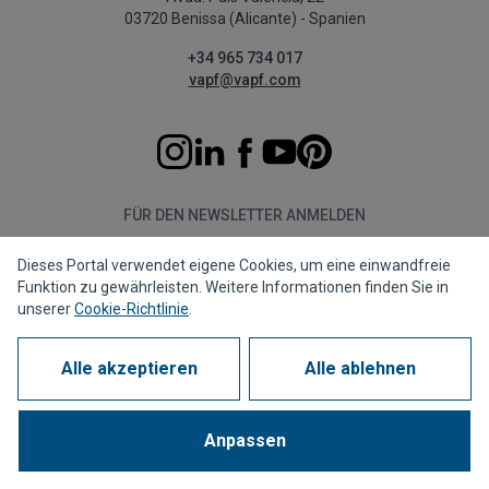
03720 Benissa (Alicante) - Spanien
+34 965 734 017
vapf@vapf.com
FÜR DEN NEWSLETTER ANMELDEN
Dieses Portal verwendet eigene Cookies, um eine einwandfreie
Abonnieren
Funktion zu gewährleisten. Weitere Informationen finden Sie in
unserer
Cookie-Richtlinie
.
Alle akzeptieren
Alle ablehnen
Datenschutzrichtlinie
Cookie-Richtlinie
Rechtshinweis
Meldekanal
Corporate compliance
Häufig gestellte Fragen (FAQs)
Anpassen
1963 - 2026 © Alle Rechte vorbehalten