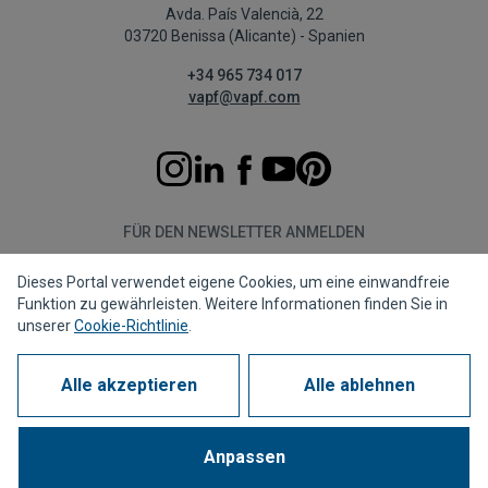
Avda. País Valencià, 22
03720 Benissa (Alicante) - Spanien
+34 965 734 017
vapf@vapf.com
FÜR DEN NEWSLETTER ANMELDEN
Dieses Portal verwendet eigene Cookies, um eine einwandfreie
Abonnieren
Funktion zu gewährleisten. Weitere Informationen finden Sie in
unserer
Cookie-Richtlinie
.
Alle akzeptieren
Alle ablehnen
Datenschutzrichtlinie
Cookie-Richtlinie
Rechtshinweis
Meldekanal
Corporate compliance
Häufig gestellte Fragen (FAQs)
Anpassen
1963 - 2026 © Alle Rechte vorbehalten