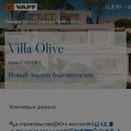
RU
Главная
/
Виллы Промоции
/
Вилла Olive
Villa Olive
Цена: 2 180 000 €
Новый эталон благополучия
Ключевые данные
в строительстве
Юго-восток
3
4