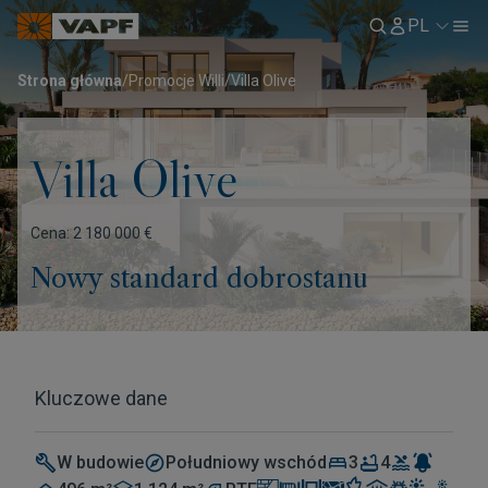
PL
Strona główna
/
Promocje Willi
/
Villa Olive
Villa Olive
Cena: 2 180 000 €
Nowy standard dobrostanu
Kluczowe dane
W budowie
Południowy wschód
3
4