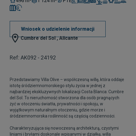
496 m²
1 124 m²
PTE
Wniosek o udzielenie informacji
Cumbre del Sol , Alicante
Ref: AK092 - 24192
Przedstawiamy Villa Olive – współczesną willę, która oddaje
istotę śródziemnomorskiego stylu życia w jednej z
najbardziej ekskluzywnych lokalizacji Costa Blanca: Cumbre
del Sol. To nieruchomość stworzona dla osób pragnących
żyć w otoczeniu światła, prywatności i spokoju, w
wyjątkowym naturalnym otoczeniu, gdzie morze i
śródziemnomorska roślinność są częścią codzienności.
Charakteryzująca się nowoczesną architekturą, czystymi
liniami i bryłami doskonale wpisanymi w działkę, willa