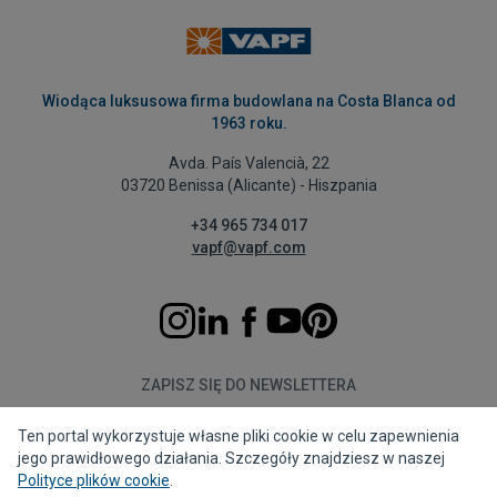
Wiodąca luksusowa firma budowlana na Costa Blanca od
1963 roku.
Avda. País Valencià, 22
03720 Benissa (Alicante) - Hiszpania
+34 965 734 017
vapf@vapf.com
ZAPISZ SIĘ DO NEWSLETTERA
Ten portal wykorzystuje własne pliki cookie w celu zapewnienia
Subskrybuj
jego prawidłowego działania. Szczegóły znajdziesz w naszej
Polityce plików cookie
.