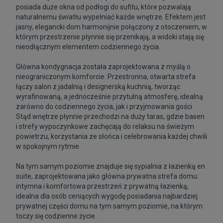
posiada duże okna od podłogi do sufitu, które pozwalają
naturalnemu światłu wypełniać każde wnętrze. Efektem jest
jasny, elegancki dom harmonijnie połączony z otoczeniem, w
którym przestrzenie płynnie się przenikają, a widoki stają się
nieodłącznym elementem codziennego życia.
Główna kondygnacja została zaprojektowana z myślą o
nieograniczonym komforcie. Przestronna, otwarta strefa
łączy salon z jadalnią i designerską kuchnią, tworząc
wyrafinowaną, a jednocześnie przytulną atmosferę, idealną
zarówno do codziennego życia, jak i przyjmowania gości.
Stąd wnętrze płynnie przechodzi na duży taras, gdzie basen
i strefy wypoczynkowe zachęcają do relaksu na świeżym
powietrzu, korzystania ze słońca i celebrowania każdej chwili
w spokojnym rytmie.
Na tym samym poziomie znajduje się sypialnia z łazienką en
suite, zaprojektowana jako główna prywatna strefa domu:
intymna i komfortowa przestrzeń z prywatną łazienką,
idealna dla osób ceniących wygodę posiadania najbardziej
prywatnej części domu na tym samym poziomie, na którym
toczy się codzienne życie.