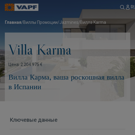
R
Главная
/
Виллы Промоции
/
Jazmines
/
Вилла Karma
Villa Karma
Цена: 2 204 975 €
Вилла Карма, ваша роскошная вилла
в Испании
Ключевые данные