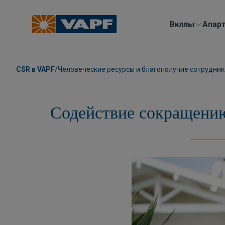
Виллы
Aпар
CSR в VAPF
/
Человеческие ресурсы и благополучие сотрудни
Содействие сокращению