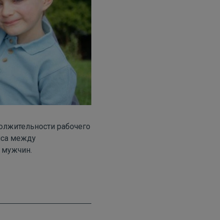
олжительности рабочего
нса между
 мужчин.