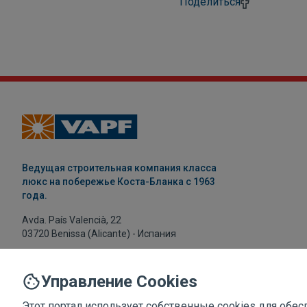
Поделиться
Ведущая строительная компания класса
люкс на побережье Коста-Бланка с 1963
года.
Avda. País Valencià, 22
03720 Benissa (Alicante) - Испания
+34 965 734 017
vapf@vapf.com
Управление Cookies
Этот портал использует собственные cookies для об