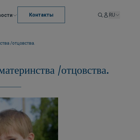
Контакты
RU
вости
тва /отцовства.
атеринства /отцовства.