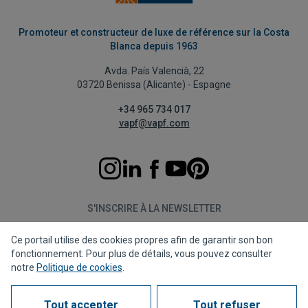
Promoteur et constructeur de luxe de référence sur la Costa
Blanca depuis 1963
Avda. País Valencià, 22
03720 Benissa (Alicante) - Espagne
+34 965 734 017
vapf@vapf.com
S'INSCRIRE À LA NEWSLETTER
Ce portail utilise des cookies propres afin de garantir son bon
S'abonner
fonctionnement. Pour plus de détails, vous pouvez consulter
notre
Politique de cookies
.
Tout accepter
Tout refuser