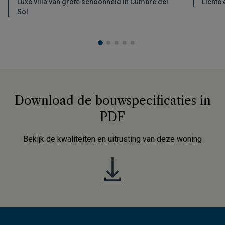
Luxe villa van grote schoonheid in Cumbre del
Lichte 
Sol
Download de bouwspecificaties in
PDF
Bekijk de kwaliteiten en uitrusting van deze woning