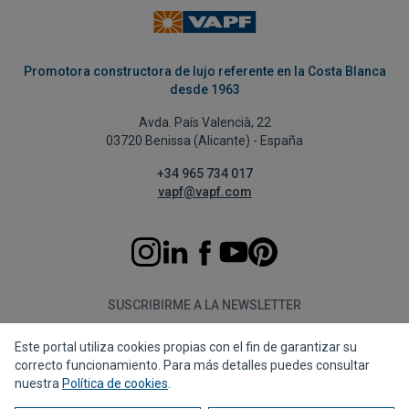
Promotora constructora de lujo referente en la Costa Blanca
desde 1963
Avda. País Valencià, 22
03720 Benissa (Alicante) - España
+34 965 734 017
vapf@vapf.com
SUSCRIBIRME A LA NEWSLETTER
Este portal utiliza cookies propias con el fin de garantizar su
Suscribirme
correcto funcionamiento. Para más detalles puedes consultar
nuestra
Política de cookies
.